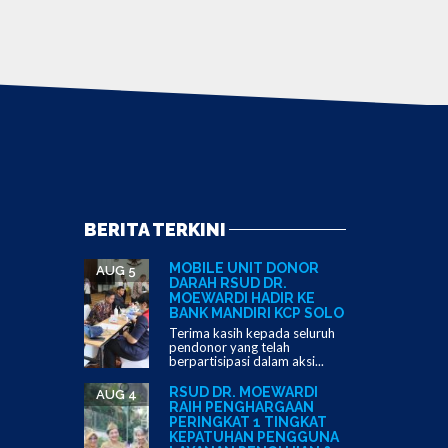
BERITA TERKINI
MOBILE UNIT DONOR
AUG 5
DARAH RSUD DR.
MOEWARDI HADIR KE
BANK MANDIRI KCP SOLO
Terima kasih kepada seluruh
pendonor yang telah
berpartisipasi dalam aksi...
RSUD DR. MOEWARDI
AUG 4
RAIH PENGHARGAAN
PERINGKAT 1 TINGKAT
KEPATUHAN PENGGUNA