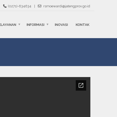
(0271)-634634
|
rsmoewardi@jatengprov.go.id
ELAYANAN
INFORMASI
INOVASI
KONTAK