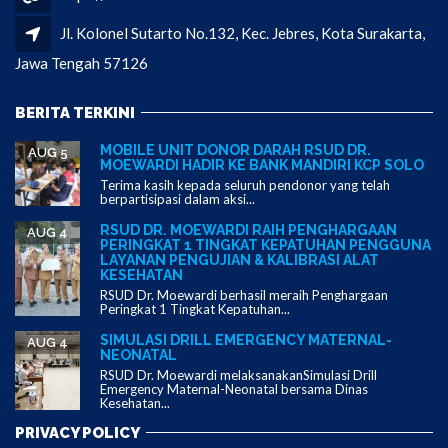
Jl. Kolonel Sutarto No.132, Kec. Jebres, Kota Surakarta,
Jawa Tengah 57126
BERITA TERKINI
MOBILE UNIT DONOR DARAH RSUD DR.
AUG 5
MOEWARDI HADIR KE BANK MANDIRI KCP SOLO
Terima kasih kepada seluruh pendonor yang telah
berpartisipasi dalam aksi...
RSUD DR. MOEWARDI RAIH PENGHARGAAN
AUG 4
PERINGKAT 1 TINGKAT KEPATUHAN PENGGUNA
LAYANAN PENGUJIAN & KALIBRASI ALAT
KESEHATAN
RSUD Dr. Moewardi berhasil meraih Penghargaan
Peringkat 1 Tingkat Kepatuhan...
SIMULASI DRILL EMERGENCY MATERNAL-
AUG 4
NEONATAL
RSUD Dr. Moewardi melaksanakanSimulasi Drill
Emergency Maternal-Neonatal bersama Dinas
Kesehatan...
PRIVACY POLICY