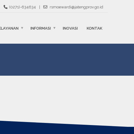
(0271)-634634
|
rsmoewardi@jatengprov.go.id
ELAYANAN
INFORMASI
INOVASI
KONTAK