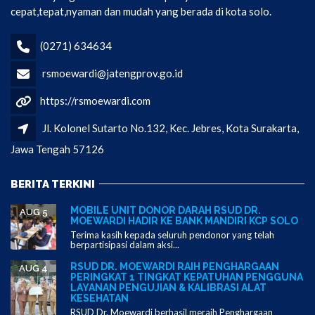
cepat,tepat,nyaman dan mudah yang berada di kota solo.
(0271) 634634
rsmoewardi@jatengprov.go.id
https://rsmoewardi.com
Jl. Kolonel Sutarto No.132, Kec. Jebres, Kota Surakarta,
Jawa Tengah 57126
BERITA TERKINI
MOBILE UNIT DONOR DARAH RSUD DR.
AUG 5
MOEWARDI HADIR KE BANK MANDIRI KCP SOLO
Terima kasih kepada seluruh pendonor yang telah
berpartisipasi dalam aksi...
RSUD DR. MOEWARDI RAIH PENGHARGAAN
AUG 4
PERINGKAT 1 TINGKAT KEPATUHAN PENGGUNA
LAYANAN PENGUJIAN & KALIBRASI ALAT
KESEHATAN
RSUD Dr. Moewardi berhasil meraih Penghargaan