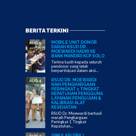
BERITA TERKINI
MOBILE UNIT DONOR
AUG 5
DARAH RSUD DR.
MOEWARDI HADIR KE
BANK MANDIRI KCP SOLO
Terima kasih kepada seluruh
pendonor yang telah
berpartisipasi dalam aksi...
RSUD DR. MOEWARDI
AUG 4
RAIH PENGHARGAAN
PERINGKAT 1 TINGKAT
KEPATUHAN PENGGUNA
LAYANAN PENGUJIAN &
KALIBRASI ALAT
KESEHATAN
RSUD Dr. Moewardi berhasil
meraih Penghargaan
Peringkat 1 Tingkat
Kepatuhan...
SIMULASI DRILL