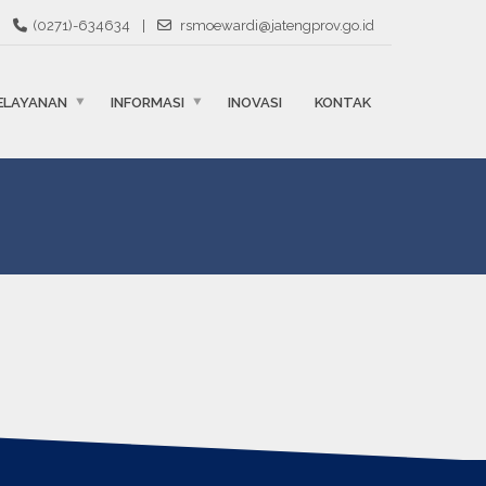
(0271)-634634
|
rsmoewardi@jatengprov.go.id
ELAYANAN
INFORMASI
INOVASI
KONTAK