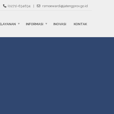
(0271)-634634
|
rsmoewardi@jatengprov.go.id
ELAYANAN
INFORMASI
INOVASI
KONTAK