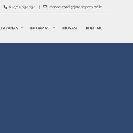
(0271)-634634
|
rsmoewardi@jatengprov.go.id
ELAYANAN
INFORMASI
INOVASI
KONTAK