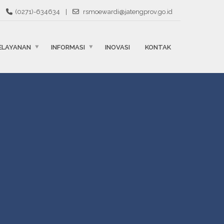
(0271)-634634
|
rsmoewardi@jatengprov.go.id
ELAYANAN
INFORMASI
INOVASI
KONTAK