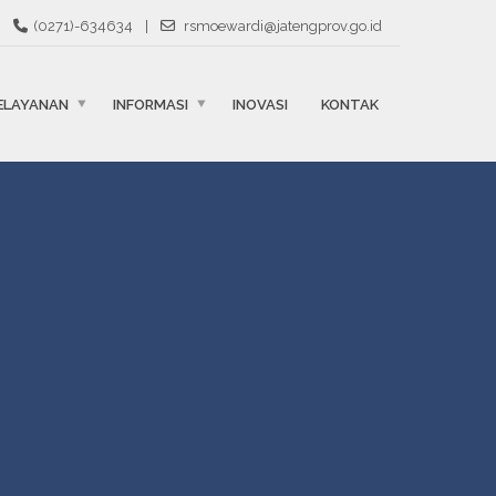
(0271)-634634
|
rsmoewardi@jatengprov.go.id
ELAYANAN
INFORMASI
INOVASI
KONTAK