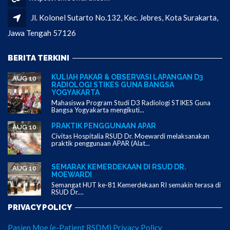
Jl. Kolonel Sutarto No.132, Kec. Jebres, Kota Surakarta,
Jawa Tengah 57126
BERITA TERKINI
KULIAH PAKAR & OBSERVASI LAPANGAN D3
AUG 10
RADIOLOGI STIKES GUNA BANGSA
YOGYAKARTA
Mahasiswa Program Studi D3 Radiologi STIKES Guna
Bangsa Yogyakarta mengikuti...
PRAKTIK PENGGUNAAN APAR
AUG 10
Civitas Hospitalia RSUD Dr. Moewardi melaksanakan
praktik penggunaan APAR (Alat...
SEMARAK KEMERDEKAAN DI RSUD DR.
AUG 10
MOEWARDI
Semangat HUT ke-81 Kemerdekaan RI semakin terasa di
RSUD Dr....
PRIVACY POLICY
Pasien Moe (e-Patient RSDM) Privacy Policy