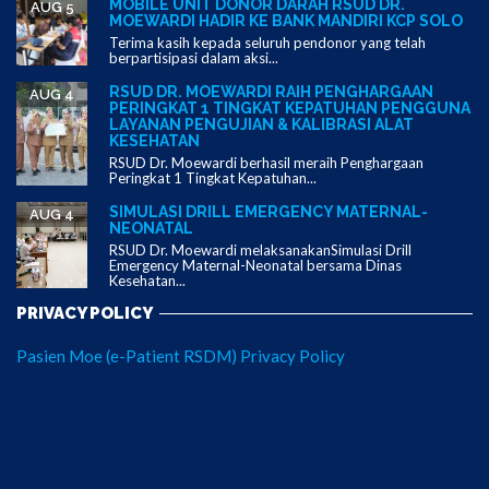
MOBILE UNIT DONOR DARAH RSUD DR.
AUG 5
MOEWARDI HADIR KE BANK MANDIRI KCP SOLO
Terima kasih kepada seluruh pendonor yang telah
berpartisipasi dalam aksi...
RSUD DR. MOEWARDI RAIH PENGHARGAAN
AUG 4
PERINGKAT 1 TINGKAT KEPATUHAN PENGGUNA
LAYANAN PENGUJIAN & KALIBRASI ALAT
KESEHATAN
RSUD Dr. Moewardi berhasil meraih Penghargaan
Peringkat 1 Tingkat Kepatuhan...
SIMULASI DRILL EMERGENCY MATERNAL-
AUG 4
NEONATAL
RSUD Dr. Moewardi melaksanakanSimulasi Drill
Emergency Maternal-Neonatal bersama Dinas
Kesehatan...
PRIVACY POLICY
Pasien Moe (e-Patient RSDM) Privacy Policy