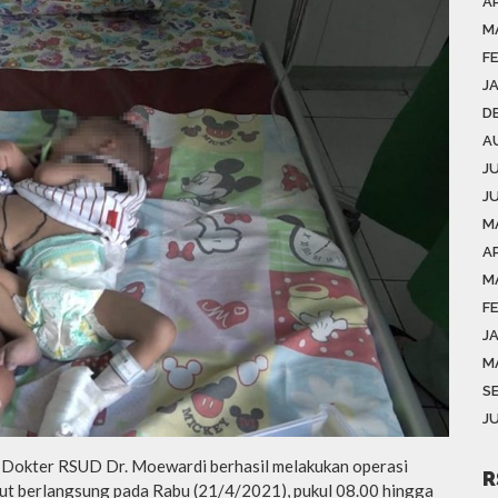
AP
M
F
J
D
A
J
J
M
AP
M
F
J
M
S
J
m Dokter RSUD Dr. Moewardi berhasil melakukan operasi
R
ebut berlangsung pada Rabu (21/4/2021), pukul 08.00 hingga