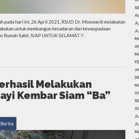
S
A
h pada hari ini, 26 April 2021, RSUD Dr. Moewardi melakukan
J
 dilakukan untuk membangun kesadaran dan kewaspadaan
J
gan Rumah Sakit. SIAP UNTUK SELAMAT !!
M
AP
M
F
J
D
erhasil Melakukan
N
ayi Kembar Siam “Ba”
O
S
A
J
Berita
J
M