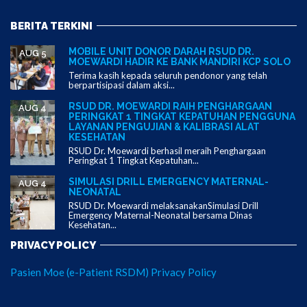
BERITA TERKINI
MOBILE UNIT DONOR DARAH RSUD DR.
AUG 5
MOEWARDI HADIR KE BANK MANDIRI KCP SOLO
Terima kasih kepada seluruh pendonor yang telah
berpartisipasi dalam aksi...
RSUD DR. MOEWARDI RAIH PENGHARGAAN
AUG 4
PERINGKAT 1 TINGKAT KEPATUHAN PENGGUNA
LAYANAN PENGUJIAN & KALIBRASI ALAT
KESEHATAN
RSUD Dr. Moewardi berhasil meraih Penghargaan
Peringkat 1 Tingkat Kepatuhan...
SIMULASI DRILL EMERGENCY MATERNAL-
AUG 4
NEONATAL
RSUD Dr. Moewardi melaksanakanSimulasi Drill
Emergency Maternal-Neonatal bersama Dinas
Kesehatan...
PRIVACY POLICY
Pasien Moe (e-Patient RSDM) Privacy Policy