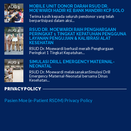
MOBILE UNIT DONOR DARAH RSUD DR.
AUG 5
MOEWARDI HADIR KE BANK MANDIRI KCP SOLO
Terima kasih kepada seluruh pendonor yang telah
berpartisipasi dalam aksi...
RSUD DR. MOEWARDI RAIH PENGHARGAAN
AUG 4
PERINGKAT 1 TINGKAT KEPATUHAN PENGGUNA
LAYANAN PENGUJIAN & KALIBRASI ALAT
KESEHATAN
RSUD Dr. Moewardi berhasil meraih Penghargaan
Peringkat 1 Tingkat Kepatuhan...
SIMULASI DRILL EMERGENCY MATERNAL-
AUG 4
NEONATAL
RSUD Dr. Moewardi melaksanakanSimulasi Drill
Emergency Maternal-Neonatal bersama Dinas
Kesehatan...
PRIVACY POLICY
Pasien Moe (e-Patient RSDM) Privacy Policy