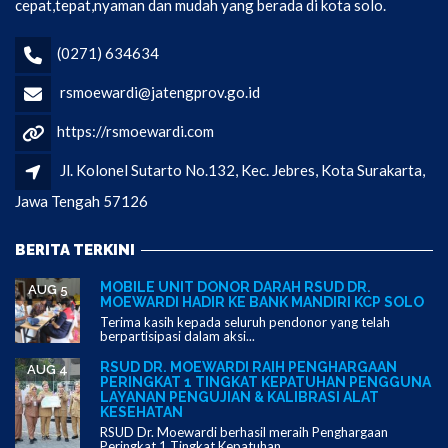
cepat,tepat,nyaman dan mudah yang berada di kota solo.
(0271) 634634
rsmoewardi@jatengprov.go.id
https://rsmoewardi.com
Jl. Kolonel Sutarto No.132, Kec. Jebres, Kota Surakarta,
Jawa Tengah 57126
BERITA TERKINI
MOBILE UNIT DONOR DARAH RSUD DR.
AUG 5
MOEWARDI HADIR KE BANK MANDIRI KCP SOLO
Terima kasih kepada seluruh pendonor yang telah
berpartisipasi dalam aksi...
RSUD DR. MOEWARDI RAIH PENGHARGAAN
AUG 4
PERINGKAT 1 TINGKAT KEPATUHAN PENGGUNA
LAYANAN PENGUJIAN & KALIBRASI ALAT
KESEHATAN
RSUD Dr. Moewardi berhasil meraih Penghargaan
Peringkat 1 Tingkat Kepatuhan...