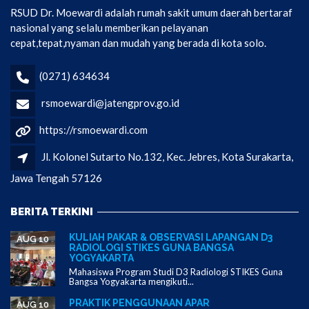
RSUD Dr. Moewardi adalah rumah sakit umum daerah bertaraf
nasional yang selalu memberikan pelayanan
cepat,tepat,nyaman dan mudah yang berada di kota solo.
(0271) 634634
rsmoewardi@jatengprov.go.id
https://rsmoewardi.com
Jl. Kolonel Sutarto No.132, Kec. Jebres, Kota Surakarta,
Jawa Tengah 57126
BERITA TERKINI
KULIAH PAKAR & OBSERVASI LAPANGAN D3
AUG 10
RADIOLOGI STIKES GUNA BANGSA
YOGYAKARTA
Mahasiswa Program Studi D3 Radiologi STIKES Guna
Bangsa Yogyakarta mengikuti...
PRAKTIK PENGGUNAAN APAR
AUG 10