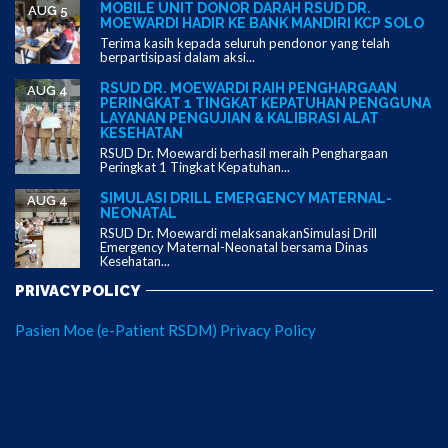
MOBILE UNIT DONOR DARAH RSUD DR.
AUG 5
MOEWARDI HADIR KE BANK MANDIRI KCP SOLO
Terima kasih kepada seluruh pendonor yang telah
berpartisipasi dalam aksi...
RSUD DR. MOEWARDI RAIH PENGHARGAAN
AUG 4
PERINGKAT 1 TINGKAT KEPATUHAN PENGGUNA
LAYANAN PENGUJIAN & KALIBRASI ALAT
KESEHATAN
RSUD Dr. Moewardi berhasil meraih Penghargaan
Peringkat 1 Tingkat Kepatuhan...
SIMULASI DRILL EMERGENCY MATERNAL-
AUG 4
NEONATAL
RSUD Dr. Moewardi melaksanakanSimulasi Drill
Emergency Maternal-Neonatal bersama Dinas
Kesehatan...
PRIVACY POLICY
Pasien Moe (e-Patient RSDM) Privacy Policy