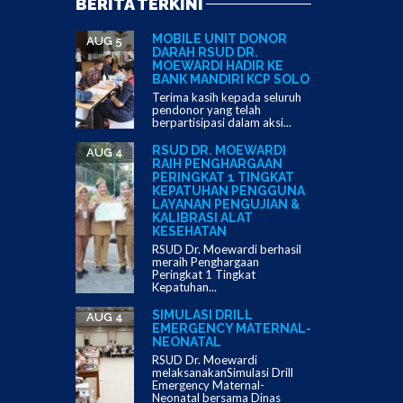
BERITA TERKINI
MOBILE UNIT DONOR
AUG 5
DARAH RSUD DR.
MOEWARDI HADIR KE
BANK MANDIRI KCP SOLO
Terima kasih kepada seluruh
pendonor yang telah
berpartisipasi dalam aksi...
RSUD DR. MOEWARDI
AUG 4
RAIH PENGHARGAAN
PERINGKAT 1 TINGKAT
KEPATUHAN PENGGUNA
LAYANAN PENGUJIAN &
KALIBRASI ALAT
KESEHATAN
RSUD Dr. Moewardi berhasil
meraih Penghargaan
Peringkat 1 Tingkat
Kepatuhan...
SIMULASI DRILL
AUG 4
EMERGENCY MATERNAL-
NEONATAL
RSUD Dr. Moewardi
melaksanakanSimulasi Drill
Emergency Maternal-
Neonatal bersama Dinas