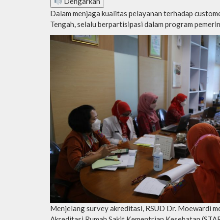
Dengarkan
Dalam menjaga kualitas pelayanan terhadap custome
Tengah, selalu berpartisipasi dalam program pemerin
Menjelang survey akreditasi, RSUD Dr. Moewardi m
Akreditasi Rumah Sakit Kementrian Kesehatan (STA