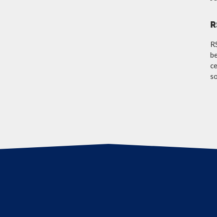
R
R
be
ce
so