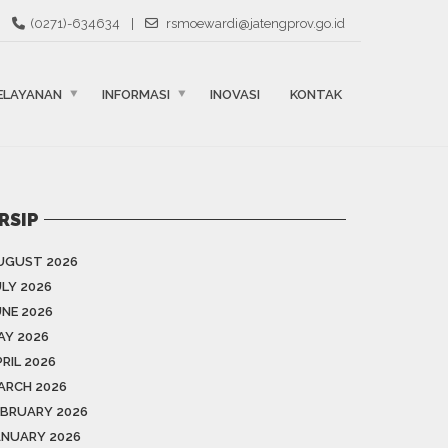
(0271)-634634
|
rsmoewardi@jatengprov.go.id
ELAYANAN
INFORMASI
INOVASI
KONTAK
RSIP
UGUST 2026
ULY 2026
UNE 2026
AY 2026
RIL 2026
ARCH 2026
EBRUARY 2026
ANUARY 2026