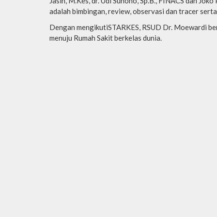
Jasin, M.Kes, dr. Udi Suhono, Sp.B., FINACS dan Jok
adalah bimbingan, review, observasi dan tracer serta
Dengan mengikutiSTARKES, RSUD Dr. Moewardi berha
menuju Rumah Sakit berkelas dunia.