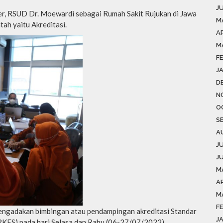
J
r, RSUD Dr. Moewardi sebagai Rumah Sakit Rujukan di Jawa
M
tah yaitu Akreditasi.
A
M
F
J
D
N
O
S
A
J
J
M
AP
M
F
engadakan bimbingan atau pendampingan akreditasi Standar
J
RKES) pada hari Selasa dan Rabu (06-27/07/2022).