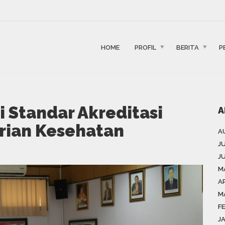
HOME
PROFIL
BERITA
P
 Standar Akreditasi
A
rian Kesehatan
A
J
J
M
AP
M
F
J