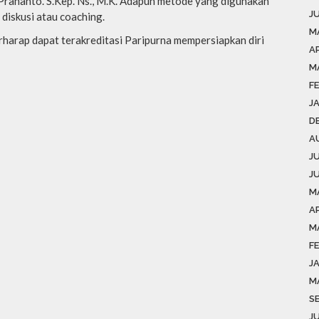
o Prananto. S.Kep. Ns., M.K. Adapun metode yang digunakan
J
 diskusi atau coaching.
M
rap dapat terakreditasi Paripurna mempersiapkan diri
AP
M
F
J
D
A
J
J
M
AP
M
F
J
M
S
J