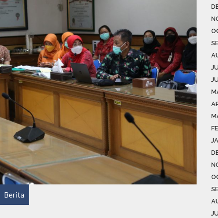
D
N
O
S
A
J
J
M
AP
M
F
J
D
N
O
S
Berita
A
J