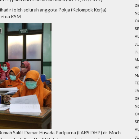
D
hadiri oleh seluruh anggota Pokja (Kelompok Kerja)
N
 Ketua KSM.
O
S
A
J
J
M
AP
M
F
J
D
N
O
S
A
 Rumah Sakit Damar Husada Paripurna (LARS DHP) dr. Moch
J