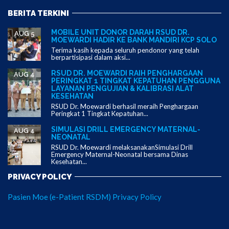
BERITA TERKINI
MOBILE UNIT DONOR DARAH RSUD DR.
AUG 5
MOEWARDI HADIR KE BANK MANDIRI KCP SOLO
Terima kasih kepada seluruh pendonor yang telah
berpartisipasi dalam aksi...
RSUD DR. MOEWARDI RAIH PENGHARGAAN
AUG 4
PERINGKAT 1 TINGKAT KEPATUHAN PENGGUNA
LAYANAN PENGUJIAN & KALIBRASI ALAT
KESEHATAN
RSUD Dr. Moewardi berhasil meraih Penghargaan
Peringkat 1 Tingkat Kepatuhan...
SIMULASI DRILL EMERGENCY MATERNAL-
AUG 4
NEONATAL
RSUD Dr. Moewardi melaksanakanSimulasi Drill
Emergency Maternal-Neonatal bersama Dinas
Kesehatan...
PRIVACY POLICY
Pasien Moe (e-Patient RSDM) Privacy Policy