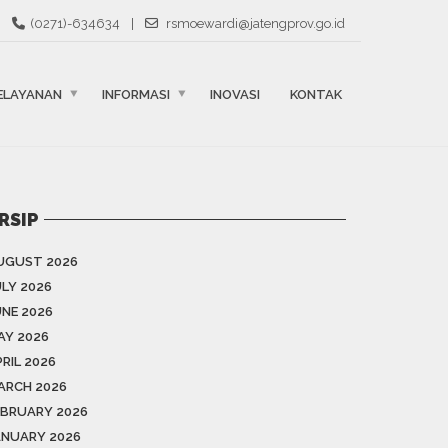
(0271)-634634
|
rsmoewardi@jatengprov.go.id
ELAYANAN
INFORMASI
INOVASI
KONTAK
RSIP
UGUST 2026
ULY 2026
UNE 2026
AY 2026
RIL 2026
ARCH 2026
EBRUARY 2026
ANUARY 2026