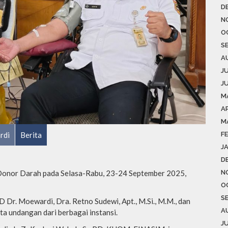
D
N
O
S
A
J
J
M
AP
M
rdi
Berita
F
J
D
Donor Darah pada Selasa-Rabu, 23-24 September 2025,
N
O
S
 Dr. Moewardi, Dra. Retno Sudewi, Apt., M.Si., M.M., dan
A
rta undangan dari berbagai instansi.
J