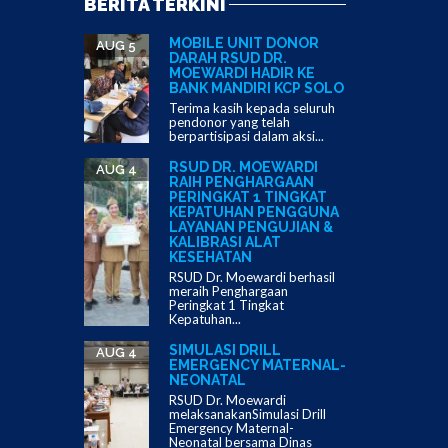
BERITA TERKINI
MOBILE UNIT DONOR
AUG 5
DARAH RSUD DR.
MOEWARDI HADIR KE
BANK MANDIRI KCP SOLO
Terima kasih kepada seluruh
pendonor yang telah
berpartisipasi dalam aksi...
RSUD DR. MOEWARDI
AUG 4
RAIH PENGHARGAAN
PERINGKAT 1 TINGKAT
KEPATUHAN PENGGUNA
LAYANAN PENGUJIAN &
KALIBRASI ALAT
KESEHATAN
RSUD Dr. Moewardi berhasil
meraih Penghargaan
Peringkat 1 Tingkat
Kepatuhan...
SIMULASI DRILL
AUG 4
EMERGENCY MATERNAL-
NEONATAL
RSUD Dr. Moewardi
melaksanakanSimulasi Drill
Emergency Maternal-
Neonatal bersama Dinas