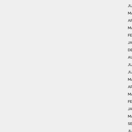
J
M
AP
M
F
J
D
A
J
J
M
AP
M
F
J
M
S
J