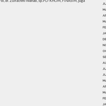
di, dr. Zulfachmi Wahab, Sp.PD-KHOM, FINASIM, juga
J
M
A
M
F
J
D
N
O
S
A
J
J
M
AP
M
F
J