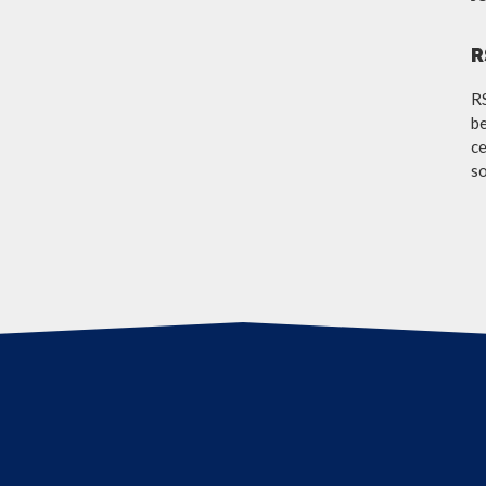
R
R
be
ce
so