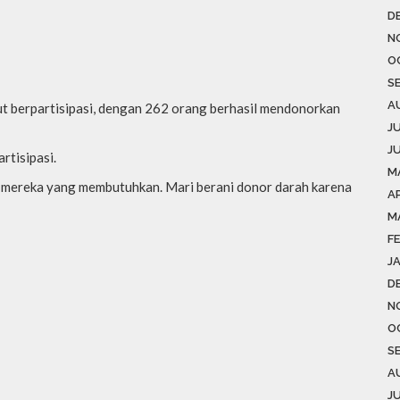
D
N
O
S
A
rut berpartisipasi, dengan 262 orang berhasil mendonorkan
J
J
rtisipasi.
M
 mereka yang membutuhkan. Mari berani donor darah karena
AP
M
F
J
D
N
O
S
A
J