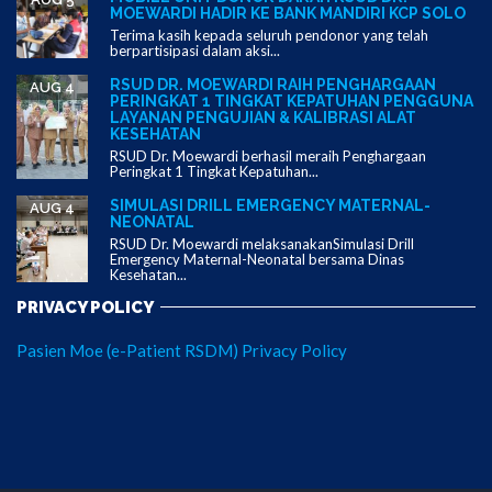
MOEWARDI HADIR KE BANK MANDIRI KCP SOLO
Terima kasih kepada seluruh pendonor yang telah
berpartisipasi dalam aksi...
RSUD DR. MOEWARDI RAIH PENGHARGAAN
AUG 4
PERINGKAT 1 TINGKAT KEPATUHAN PENGGUNA
LAYANAN PENGUJIAN & KALIBRASI ALAT
KESEHATAN
RSUD Dr. Moewardi berhasil meraih Penghargaan
Peringkat 1 Tingkat Kepatuhan...
SIMULASI DRILL EMERGENCY MATERNAL-
AUG 4
NEONATAL
RSUD Dr. Moewardi melaksanakanSimulasi Drill
Emergency Maternal-Neonatal bersama Dinas
Kesehatan...
PRIVACY POLICY
Pasien Moe (e-Patient RSDM) Privacy Policy