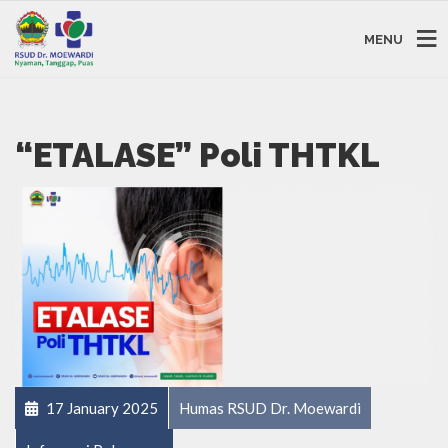
MENU
“ETALASE” Poli THTKL
17 January 2025
Humas RSUD Dr. Moewardi