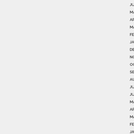
J
M
A
M
F
J
D
N
O
S
A
J
J
M
AP
M
F
J