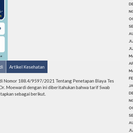
D
N
O
S
A
J
J
M
AP
di
Artikel Kesehatan
M
F
di Nomor 188.4/9597/2021 Tentang Penetapan Biaya Tes
J
 Moewardi dengan ini diberitahukan bahwa tarif Swab
D
tapkan sebagai berikut.
N
O
S
A
J