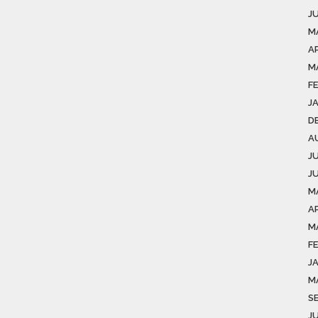
J
M
AP
M
F
J
D
A
J
J
M
AP
M
F
J
M
S
J