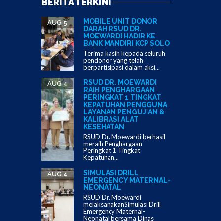
BERITA TERKINI
MOBILE UNIT DONOR
AUG 5
DARAH RSUD DR.
MOEWARDI HADIR KE
BANK MANDIRI KCP SOLO
Terima kasih kepada seluruh
pendonor yang telah
berpartisipasi dalam aksi...
RSUD DR. MOEWARDI
AUG 4
RAIH PENGHARGAAN
PERINGKAT 1 TINGKAT
KEPATUHAN PENGGUNA
LAYANAN PENGUJIAN &
KALIBRASI ALAT
KESEHATAN
RSUD Dr. Moewardi berhasil
meraih Penghargaan
Peringkat 1 Tingkat
Kepatuhan...
SIMULASI DRILL
AUG 4
EMERGENCY MATERNAL-
NEONATAL
RSUD Dr. Moewardi
melaksanakanSimulasi Drill
Emergency Maternal-
Neonatal bersama Dinas