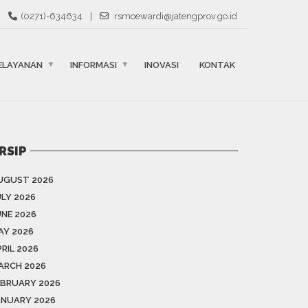
(0271)-634634
|
rsmoewardi@jatengprov.go.id
ELAYANAN
INFORMASI
INOVASI
KONTAK
RSIP
UGUST 2026
ULY 2026
UNE 2026
AY 2026
RIL 2026
ARCH 2026
EBRUARY 2026
ANUARY 2026