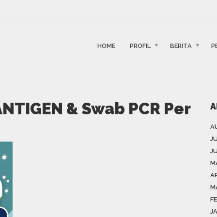
HOME
PROFIL
BERITA
P
ANTIGEN & Swab PCR Per
A
A
J
J
M
AP
M
F
J