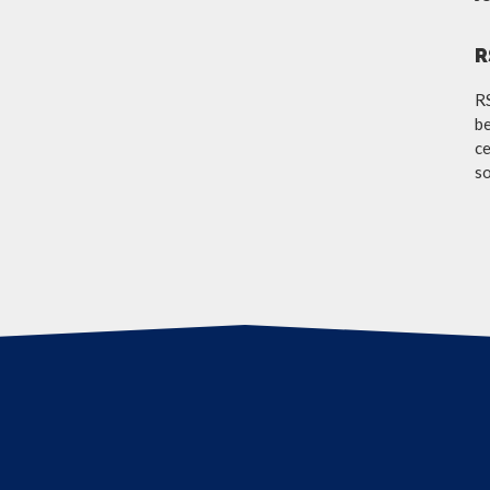
R
R
be
ce
so