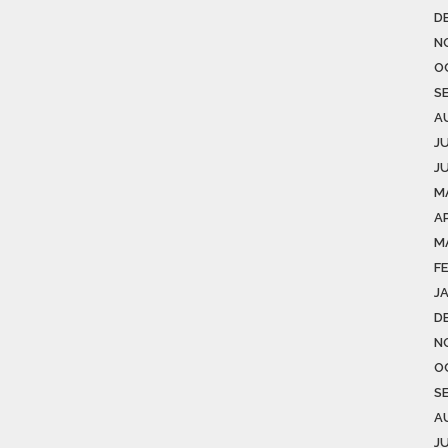
D
N
O
S
A
J
J
M
AP
M
F
J
D
N
O
S
A
J