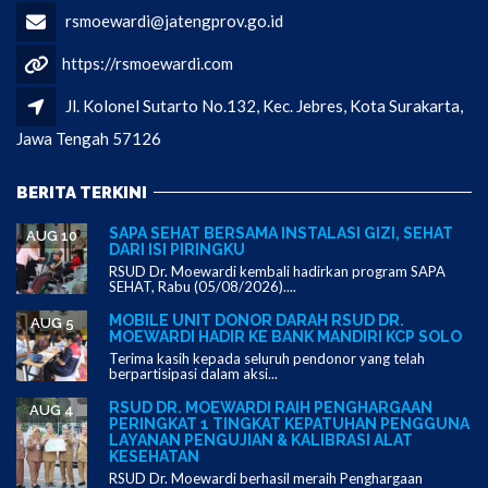
rsmoewardi@jatengprov.go.id
https://rsmoewardi.com
Jl. Kolonel Sutarto No.132, Kec. Jebres, Kota Surakarta,
Jawa Tengah 57126
BERITA TERKINI
SAPA SEHAT BERSAMA INSTALASI GIZI, SEHAT
AUG 10
DARI ISI PIRINGKU
RSUD Dr. Moewardi kembali hadirkan program SAPA
SEHAT, Rabu (05/08/2026)....
MOBILE UNIT DONOR DARAH RSUD DR.
AUG 5
MOEWARDI HADIR KE BANK MANDIRI KCP SOLO
Terima kasih kepada seluruh pendonor yang telah
berpartisipasi dalam aksi...
RSUD DR. MOEWARDI RAIH PENGHARGAAN
AUG 4
PERINGKAT 1 TINGKAT KEPATUHAN PENGGUNA
LAYANAN PENGUJIAN & KALIBRASI ALAT
KESEHATAN
RSUD Dr. Moewardi berhasil meraih Penghargaan