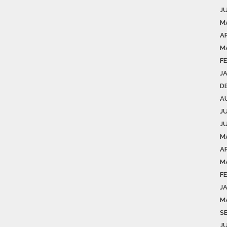
J
M
AP
M
F
J
D
A
J
J
M
AP
M
F
J
M
S
J