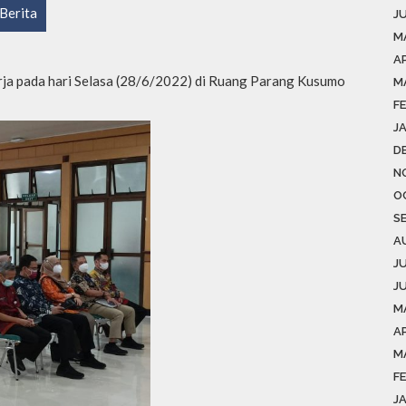
Berita
J
M
A
ja pada hari Selasa (28/6/2022) di Ruang Parang Kusumo
M
F
J
D
N
O
S
A
J
J
M
AP
M
F
J