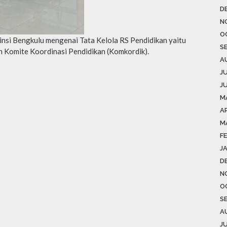
D
N
O
vinsi Bengkulu mengenai Tata Kelola RS Pendidikan yaitu
S
n Komite Koordinasi Pendidikan (Komkordik).
A
J
J
M
AP
M
F
J
D
N
O
S
A
J