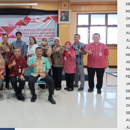
D
N
O
S
A
J
J
M
AP
M
F
J
D
N
O
S
A
J