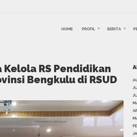
HOME
PROFIL
BERITA
P
 Kelola RS Pendidikan
A
ovinsi Bengkulu di RSUD
A
J
J
M
AP
M
F
J