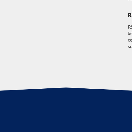
R
R
be
ce
so