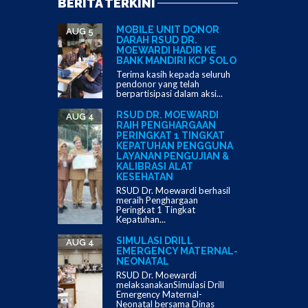
BERITA TERKINI
MOBILE UNIT DONOR
AUG 5
DARAH RSUD DR.
MOEWARDI HADIR KE
BANK MANDIRI KCP SOLO
Terima kasih kepada seluruh
pendonor yang telah
berpartisipasi dalam aksi...
RSUD DR. MOEWARDI
AUG 4
RAIH PENGHARGAAN
PERINGKAT 1 TINGKAT
KEPATUHAN PENGGUNA
LAYANAN PENGUJIAN &
KALIBRASI ALAT
KESEHATAN
RSUD Dr. Moewardi berhasil
meraih Penghargaan
Peringkat 1 Tingkat
Kepatuhan...
SIMULASI DRILL
AUG 4
EMERGENCY MATERNAL-
NEONATAL
RSUD Dr. Moewardi
melaksanakanSimulasi Drill
Emergency Maternal-
Neonatal bersama Dinas