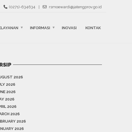
(0271)-634634
|
rsmoewardi@jatengprov.go.id
ELAYANAN
INFORMASI
INOVASI
KONTAK
RSIP
UGUST 2026
ULY 2026
UNE 2026
AY 2026
RIL 2026
ARCH 2026
EBRUARY 2026
ANUARY 2026