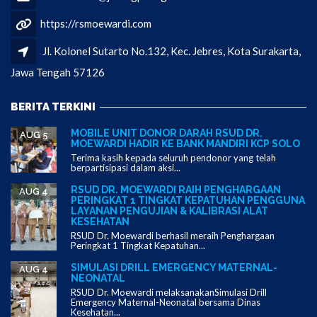
https://rsmoewardi.com
Jl. Kolonel Sutarto No.132, Kec. Jebres, Kota Surakarta,
Jawa Tengah 57126
BERITA TERKINI
MOBILE UNIT DONOR DARAH RSUD DR.
AUG 5
MOEWARDI HADIR KE BANK MANDIRI KCP SOLO
Terima kasih kepada seluruh pendonor yang telah
berpartisipasi dalam aksi...
RSUD DR. MOEWARDI RAIH PENGHARGAAN
AUG 4
PERINGKAT 1 TINGKAT KEPATUHAN PENGGUNA
LAYANAN PENGUJIAN & KALIBRASI ALAT
KESEHATAN
RSUD Dr. Moewardi berhasil meraih Penghargaan
Peringkat 1 Tingkat Kepatuhan...
SIMULASI DRILL EMERGENCY MATERNAL-
AUG 4
NEONATAL
RSUD Dr. Moewardi melaksanakanSimulasi Drill
Emergency Maternal-Neonatal bersama Dinas
Kesehatan...