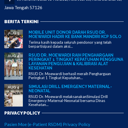
Jawa Tengah 57126
BERITA TERKINI
MOBILE UNIT DONOR DARAH RSUD DR.
AUG 5
MOEWARDI HADIR KE BANK MANDIRI KCP SOLO
Terima kasih kepada seluruh pendonor yang telah
berpartisipasi dalam aksi...
RSUD DR. MOEWARDI RAIH PENGHARGAAN
AUG 4
PERINGKAT 1 TINGKAT KEPATUHAN PENGGUNA
LAYANAN PENGUJIAN & KALIBRASI ALAT
KESEHATAN
RSUD Dr. Moewardi berhasil meraih Penghargaan
Peringkat 1 Tingkat Kepatuhan...
SIMULASI DRILL EMERGENCY MATERNAL-
AUG 4
NEONATAL
RSUD Dr. Moewardi melaksanakanSimulasi Drill
Emergency Maternal-Neonatal bersama Dinas
Kesehatan...
PRIVACY POLICY
Pasien Moe (e-Patient RSDM) Privacy Policy