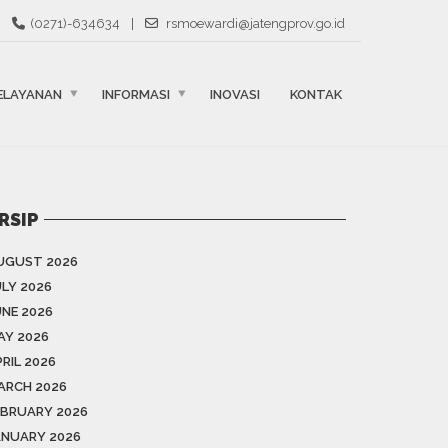
(0271)-634634
|
rsmoewardi@jatengprov.go.id
ELAYANAN
INFORMASI
INOVASI
KONTAK
RSIP
UGUST 2026
ULY 2026
UNE 2026
AY 2026
RIL 2026
ARCH 2026
EBRUARY 2026
ANUARY 2026