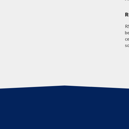
R
R
be
ce
so