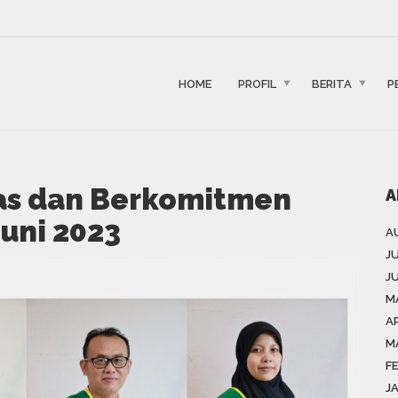
HOME
PROFIL
BERITA
P
tas dan Berkomitmen
A
Juni 2023
A
J
J
M
AP
M
F
J