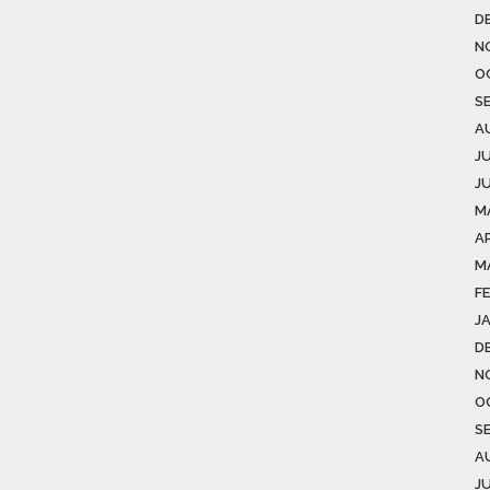
D
N
O
S
A
J
J
M
AP
M
F
J
D
N
O
S
A
J