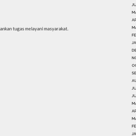
J
M
A
M
ankan tugas melayani masyarakat.
F
J
D
N
O
S
A
J
J
M
AP
M
F
J