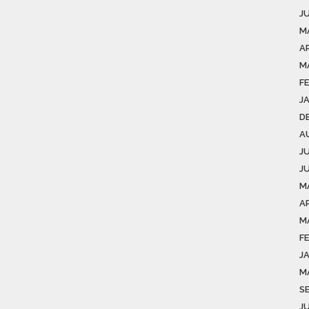
J
M
AP
M
F
J
D
A
J
J
M
AP
M
F
J
M
S
J