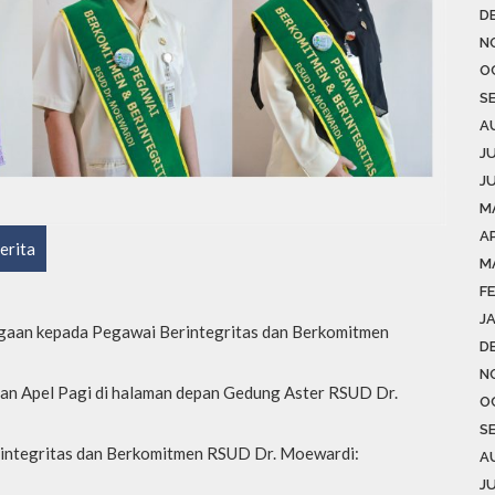
D
N
O
S
A
J
J
M
AP
erita
M
F
J
aan kepada Pegawai Berintegritas dan Berkomitmen
D
N
an Apel Pagi di halaman depan Gedung Aster RSUD Dr.
O
S
integritas dan Berkomitmen RSUD Dr. Moewardi:
A
J