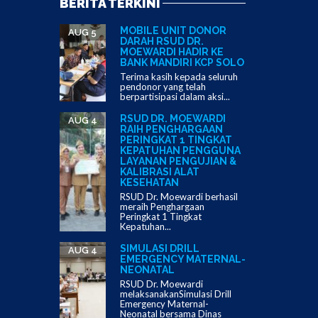
BERITA TERKINI
MOBILE UNIT DONOR
AUG 5
DARAH RSUD DR.
MOEWARDI HADIR KE
BANK MANDIRI KCP SOLO
Terima kasih kepada seluruh
pendonor yang telah
berpartisipasi dalam aksi...
RSUD DR. MOEWARDI
AUG 4
RAIH PENGHARGAAN
PERINGKAT 1 TINGKAT
KEPATUHAN PENGGUNA
LAYANAN PENGUJIAN &
KALIBRASI ALAT
KESEHATAN
RSUD Dr. Moewardi berhasil
meraih Penghargaan
Peringkat 1 Tingkat
Kepatuhan...
SIMULASI DRILL
AUG 4
EMERGENCY MATERNAL-
NEONATAL
RSUD Dr. Moewardi
melaksanakanSimulasi Drill
Emergency Maternal-
Neonatal bersama Dinas