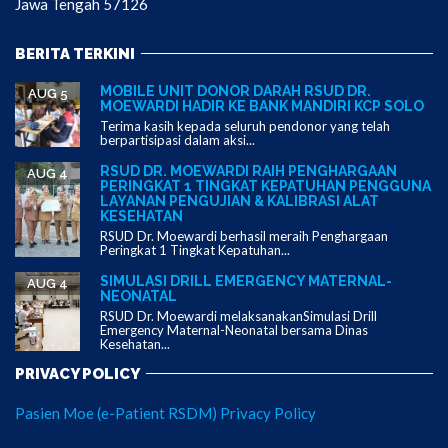
Jawa Tengah 57126
BERITA TERKINI
MOBILE UNIT DONOR DARAH RSUD DR.
AUG 5
MOEWARDI HADIR KE BANK MANDIRI KCP SOLO
Terima kasih kepada seluruh pendonor yang telah
berpartisipasi dalam aksi...
RSUD DR. MOEWARDI RAIH PENGHARGAAN
AUG 4
PERINGKAT 1 TINGKAT KEPATUHAN PENGGUNA
LAYANAN PENGUJIAN & KALIBRASI ALAT
KESEHATAN
RSUD Dr. Moewardi berhasil meraih Penghargaan
Peringkat 1 Tingkat Kepatuhan...
SIMULASI DRILL EMERGENCY MATERNAL-
AUG 4
NEONATAL
RSUD Dr. Moewardi melaksanakanSimulasi Drill
Emergency Maternal-Neonatal bersama Dinas
Kesehatan...
PRIVACY POLICY
Pasien Moe (e-Patient RSDM) Privacy Policy