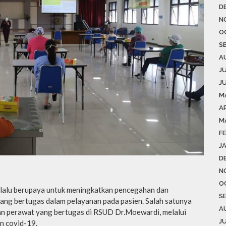
D
N
O
S
A
J
J
M
AP
M
F
J
D
N
O
elalu berupaya untuk meningkatkan pencegahan dan
S
 yang bertugas dalam pelayanan pada pasien. Salah satunya
A
dan perawat yang bertugas di RSUD Dr.Moewardi, melalui
J
n covid-19.