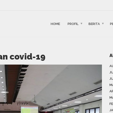
HOME
PROFIL
BERITA
P
n covid-19
A
A
J
J
M
AP
M
F
J