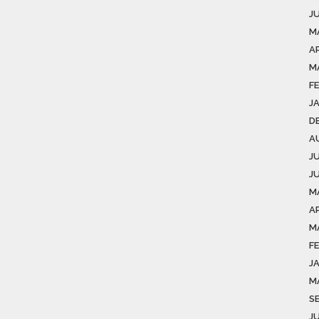
J
M
AP
M
F
J
D
A
J
J
M
AP
M
F
J
M
S
J