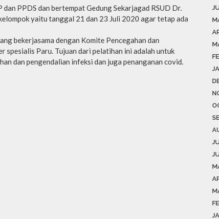
PJP dan PPDS dan bertempat Gedung Sekarjagad RSUD Dr.
J
elompok yaitu tanggal 21 dan 23 Juli 2020 agar tetap ada
M
A
t yang bekerjasama dengan Komite Pencegahan dan
M
spesialis Paru. Tujuan dari pelatihan ini adalah untuk
F
n dan pengendalian infeksi dan juga penanganan covid.
J
D
N
O
S
A
J
J
M
AP
M
F
J