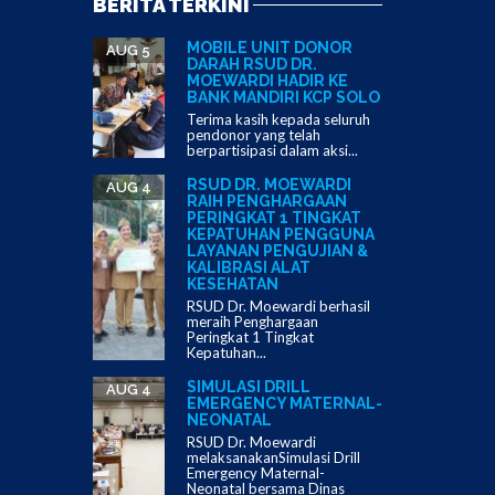
BERITA TERKINI
MOBILE UNIT DONOR
AUG 5
DARAH RSUD DR.
MOEWARDI HADIR KE
BANK MANDIRI KCP SOLO
Terima kasih kepada seluruh
pendonor yang telah
berpartisipasi dalam aksi...
RSUD DR. MOEWARDI
AUG 4
RAIH PENGHARGAAN
PERINGKAT 1 TINGKAT
KEPATUHAN PENGGUNA
LAYANAN PENGUJIAN &
KALIBRASI ALAT
KESEHATAN
RSUD Dr. Moewardi berhasil
meraih Penghargaan
Peringkat 1 Tingkat
Kepatuhan...
SIMULASI DRILL
AUG 4
EMERGENCY MATERNAL-
NEONATAL
RSUD Dr. Moewardi
melaksanakanSimulasi Drill
Emergency Maternal-
Neonatal bersama Dinas