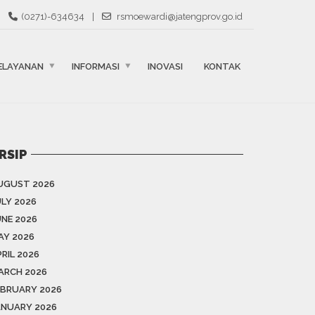
(0271)-634634
|
rsmoewardi@jatengprov.go.id
ELAYANAN
INFORMASI
INOVASI
KONTAK
RSIP
UGUST 2026
ULY 2026
UNE 2026
AY 2026
RIL 2026
ARCH 2026
EBRUARY 2026
ANUARY 2026