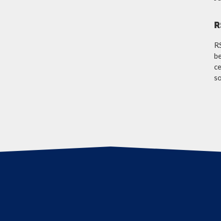
R
R
be
ce
so