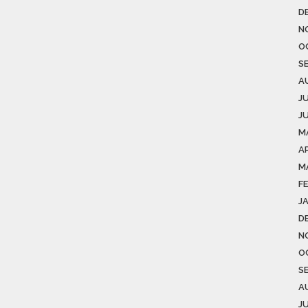
D
N
O
S
A
J
J
M
AP
M
F
J
D
N
O
S
A
J