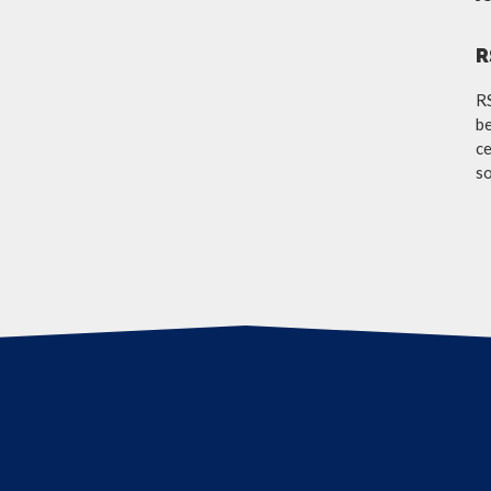
R
R
be
ce
so