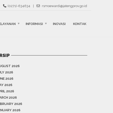
(0271)-634634
|
rsmoewardi@jatengprov.go.id
ELAYANAN
INFORMASI
INOVASI
KONTAK
RSIP
UGUST 2026
ULY 2026
UNE 2026
AY 2026
RIL 2026
ARCH 2026
EBRUARY 2026
ANUARY 2026