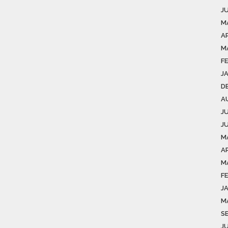
J
M
AP
M
F
J
D
A
J
J
M
AP
M
F
J
M
S
J