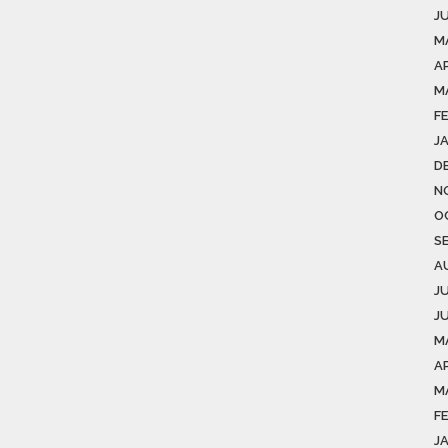
J
M
A
M
F
J
D
N
O
S
A
J
J
M
AP
M
F
J