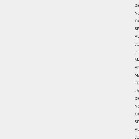
D
N
O
S
A
J
J
M
AP
M
F
J
D
N
O
S
A
J