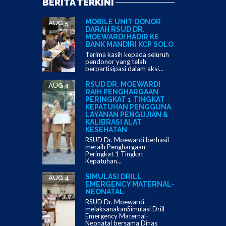
BERITA TERKINI
MOBILE UNIT DONOR
AUG 5
DARAH RSUD DR.
MOEWARDI HADIR KE
BANK MANDIRI KCP SOLO
Terima kasih kepada seluruh
pendonor yang telah
berpartisipasi dalam aksi...
RSUD DR. MOEWARDI
AUG 4
RAIH PENGHARGAAN
PERINGKAT 1 TINGKAT
KEPATUHAN PENGGUNA
LAYANAN PENGUJIAN &
KALIBRASI ALAT
KESEHATAN
RSUD Dr. Moewardi berhasil
meraih Penghargaan
Peringkat 1 Tingkat
Kepatuhan...
SIMULASI DRILL
AUG 4
EMERGENCY MATERNAL-
NEONATAL
RSUD Dr. Moewardi
melaksanakanSimulasi Drill
Emergency Maternal-
Neonatal bersama Dinas