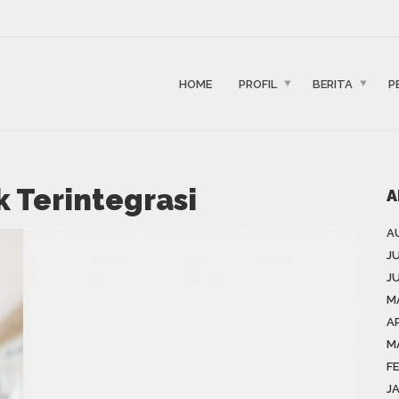
HOME
PROFIL
BERITA
P
 Terintegrasi
A
A
J
J
M
AP
M
F
J