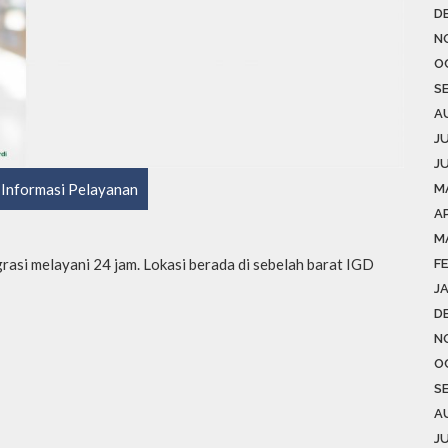
D
N
O
S
A
J
J
Informasi Pelayanan
M
AP
M
rasi melayani 24 jam. Lokasi berada di sebelah barat IGD
F
J
D
N
O
S
A
J