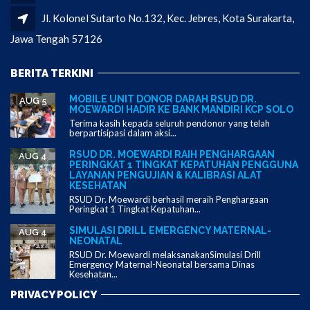
Jl. Kolonel Sutarto No.132, Kec. Jebres, Kota Surakarta,
Jawa Tengah 57126
BERITA TERKINI
MOBILE UNIT DONOR DARAH RSUD DR.
AUG 5
MOEWARDI HADIR KE BANK MANDIRI KCP SOLO
Terima kasih kepada seluruh pendonor yang telah
berpartisipasi dalam aksi...
RSUD DR. MOEWARDI RAIH PENGHARGAAN
AUG 4
PERINGKAT 1 TINGKAT KEPATUHAN PENGGUNA
LAYANAN PENGUJIAN & KALIBRASI ALAT
KESEHATAN
RSUD Dr. Moewardi berhasil meraih Penghargaan
Peringkat 1 Tingkat Kepatuhan...
SIMULASI DRILL EMERGENCY MATERNAL-
AUG 4
NEONATAL
RSUD Dr. Moewardi melaksanakanSimulasi Drill
Emergency Maternal-Neonatal bersama Dinas
Kesehatan...
PRIVACY POLICY