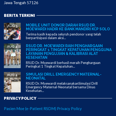
Jawa Tengah 57126
BERITA TERKINI
MOBILE UNIT DONOR DARAH RSUD DR.
AUG 5
MOEWARDI HADIR KE BANK MANDIRI KCP SOLO
Terima kasih kepada seluruh pendonor yang telah
berpartisipasi dalam aksi...
RSUD DR. MOEWARDI RAIH PENGHARGAAN
AUG 4
PERINGKAT 1 TINGKAT KEPATUHAN PENGGUNA
LAYANAN PENGUJIAN & KALIBRASI ALAT
KESEHATAN
RSUD Dr. Moewardi berhasil meraih Penghargaan
Peringkat 1 Tingkat Kepatuhan...
SIMULASI DRILL EMERGENCY MATERNAL-
AUG 4
NEONATAL
RSUD Dr. Moewardi melaksanakanSimulasi Drill
Emergency Maternal-Neonatal bersama Dinas
Kesehatan...
PRIVACY POLICY
Pasien Moe (e-Patient RSDM) Privacy Policy