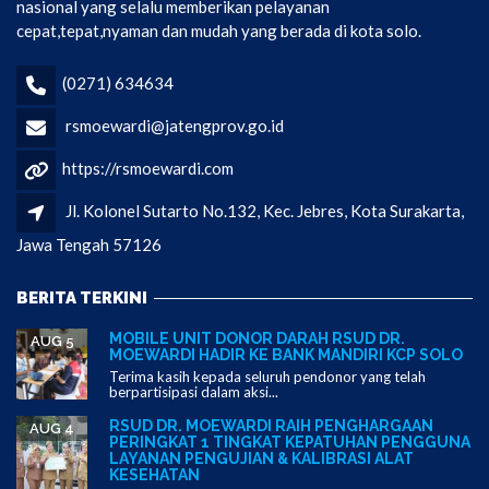
nasional yang selalu memberikan pelayanan
cepat,tepat,nyaman dan mudah yang berada di kota solo.
(0271) 634634
rsmoewardi@jatengprov.go.id
https://rsmoewardi.com
Jl. Kolonel Sutarto No.132, Kec. Jebres, Kota Surakarta,
Jawa Tengah 57126
BERITA TERKINI
MOBILE UNIT DONOR DARAH RSUD DR.
AUG 5
MOEWARDI HADIR KE BANK MANDIRI KCP SOLO
Terima kasih kepada seluruh pendonor yang telah
berpartisipasi dalam aksi...
RSUD DR. MOEWARDI RAIH PENGHARGAAN
AUG 4
PERINGKAT 1 TINGKAT KEPATUHAN PENGGUNA
LAYANAN PENGUJIAN & KALIBRASI ALAT
KESEHATAN