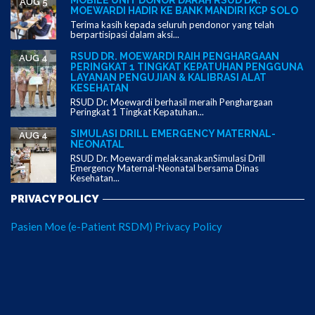
MOBILE UNIT DONOR DARAH RSUD DR.
AUG 5
MOEWARDI HADIR KE BANK MANDIRI KCP SOLO
Terima kasih kepada seluruh pendonor yang telah
berpartisipasi dalam aksi...
RSUD DR. MOEWARDI RAIH PENGHARGAAN
AUG 4
PERINGKAT 1 TINGKAT KEPATUHAN PENGGUNA
LAYANAN PENGUJIAN & KALIBRASI ALAT
KESEHATAN
RSUD Dr. Moewardi berhasil meraih Penghargaan
Peringkat 1 Tingkat Kepatuhan...
SIMULASI DRILL EMERGENCY MATERNAL-
AUG 4
NEONATAL
RSUD Dr. Moewardi melaksanakanSimulasi Drill
Emergency Maternal-Neonatal bersama Dinas
Kesehatan...
PRIVACY POLICY
Pasien Moe (e-Patient RSDM) Privacy Policy