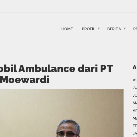
HOME
PROFIL
BERITA
P
bil Ambulance dari PT
A
 Moewardi
A
J
J
M
AP
M
F
J