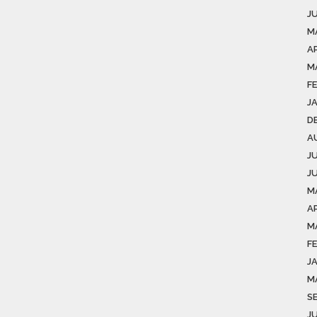
J
M
AP
M
F
J
D
A
J
J
M
AP
M
F
J
M
S
J