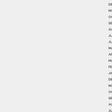
D
N
O
S
A
J
J
M
AP
M
F
J
D
N
O
S
A
J