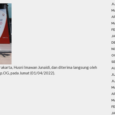
J
M
A
M
F
J
D
N
O
S
akarta, Husni Imawan Junaidi, dan diterima langsung oleh
A
Sp.OG, pada Jumat (01/04/2022).
J
J
M
AP
M
F
J