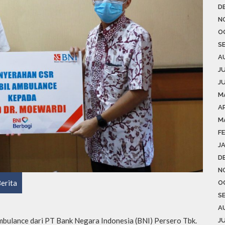
D
N
O
S
A
J
J
M
AP
M
F
J
D
N
erita
O
S
A
bulance dari PT Bank Negara Indonesia (BNI) Persero Tbk.
J