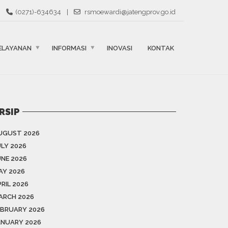
(0271)-634634
|
rsmoewardi@jatengprov.go.id
ELAYANAN
INFORMASI
INOVASI
KONTAK
RSIP
UGUST 2026
ULY 2026
UNE 2026
AY 2026
RIL 2026
ARCH 2026
EBRUARY 2026
ANUARY 2026