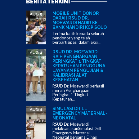
BERITA TERKINI
MOBILE UNIT DONOR
AUG 5
DARAH RSUD DR.
MOEWARDI HADIR KE
BANK MANDIRI KCP SOLO
Terima kasih kepada seluruh
pendonor yang telah
berpartisipasi dalam aksi...
RSUD DR. MOEWARDI
AUG 4
RAIH PENGHARGAAN
PERINGKAT 1 TINGKAT
KEPATUHAN PENGGUNA
LAYANAN PENGUJIAN &
KALIBRASI ALAT
KESEHATAN
RSUD Dr. Moewardi berhasil
meraih Penghargaan
Peringkat 1 Tingkat
Kepatuhan...
SIMULASI DRILL
AUG 4
EMERGENCY MATERNAL-
NEONATAL
RSUD Dr. Moewardi
melaksanakanSimulasi Drill
Emergency Maternal-
Neonatal bersama Dinas