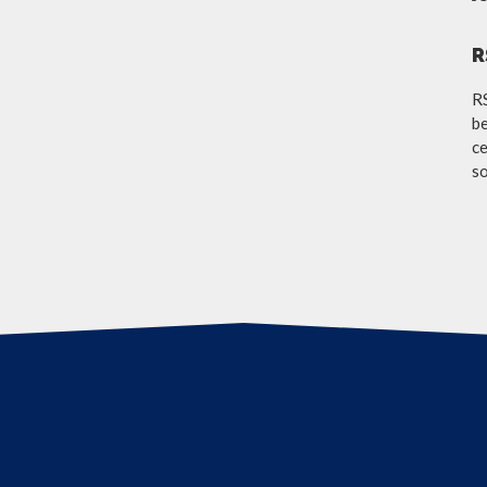
R
R
be
ce
so