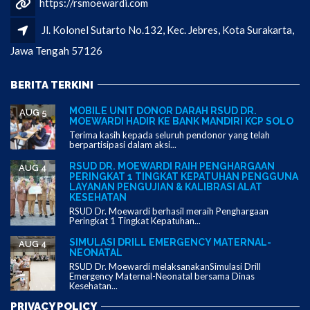
https://rsmoewardi.com
Jl. Kolonel Sutarto No.132, Kec. Jebres, Kota Surakarta,
Jawa Tengah 57126
BERITA TERKINI
MOBILE UNIT DONOR DARAH RSUD DR.
AUG 5
MOEWARDI HADIR KE BANK MANDIRI KCP SOLO
Terima kasih kepada seluruh pendonor yang telah
berpartisipasi dalam aksi...
RSUD DR. MOEWARDI RAIH PENGHARGAAN
AUG 4
PERINGKAT 1 TINGKAT KEPATUHAN PENGGUNA
LAYANAN PENGUJIAN & KALIBRASI ALAT
KESEHATAN
RSUD Dr. Moewardi berhasil meraih Penghargaan
Peringkat 1 Tingkat Kepatuhan...
SIMULASI DRILL EMERGENCY MATERNAL-
AUG 4
NEONATAL
RSUD Dr. Moewardi melaksanakanSimulasi Drill
Emergency Maternal-Neonatal bersama Dinas
Kesehatan...
PRIVACY POLICY