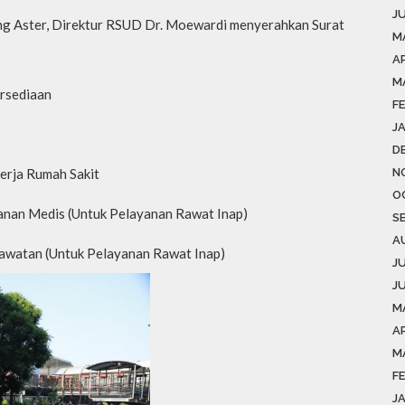
J
ng Aster, Direktur RSUD Dr. Moewardi menyerahkan Surat
M
A
M
ersediaan
F
J
D
N
erja Rumah Sakit
O
anan Medis (Untuk Pelayanan Rawat Inap)
S
A
rawatan (Untuk Pelayanan Rawat Inap)
J
J
M
AP
M
F
J