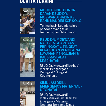
BERITA TERKINI
MOBILE UNIT DONOR
AUG 5
DARAH RSUD DR.
MOEWARDI HADIR KE
BANK MANDIRI KCP SOLO
Terima kasih kepada seluruh
pendonor yang telah
berpartisipasi dalam aksi...
RSUD DR. MOEWARDI
AUG 4
RAIH PENGHARGAAN
PERINGKAT 1 TINGKAT
KEPATUHAN PENGGUNA
LAYANAN PENGUJIAN &
KALIBRASI ALAT
KESEHATAN
RSUD Dr. Moewardi berhasil
meraih Penghargaan
Peringkat 1 Tingkat
Kepatuhan...
SIMULASI DRILL
AUG 4
EMERGENCY MATERNAL-
NEONATAL
RSUD Dr. Moewardi
melaksanakanSimulasi Drill
Emergency Maternal-
Neonatal bersama Dinas