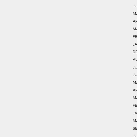
J
M
AP
M
F
J
D
A
J
J
M
AP
M
F
J
M
S
J