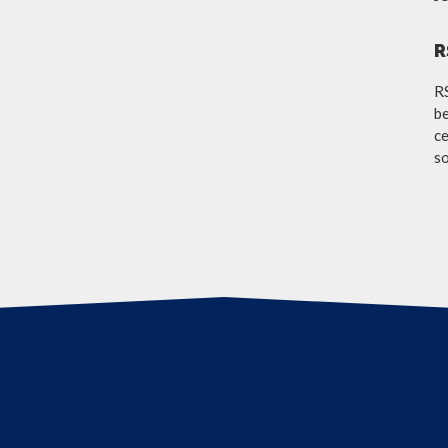
R
R
be
ce
so