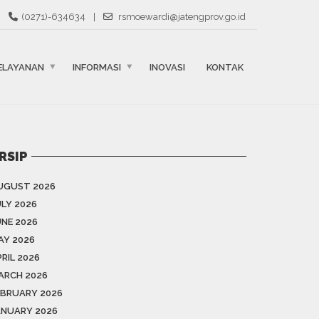
(0271)-634634
|
rsmoewardi@jatengprov.go.id
ELAYANAN
INFORMASI
INOVASI
KONTAK
RSIP
UGUST 2026
ULY 2026
UNE 2026
AY 2026
RIL 2026
ARCH 2026
EBRUARY 2026
ANUARY 2026