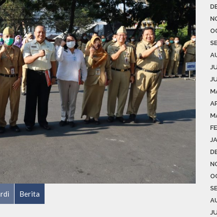
D
N
O
S
A
J
J
M
AP
M
F
J
D
N
O
S
rdi
Berita
A
J