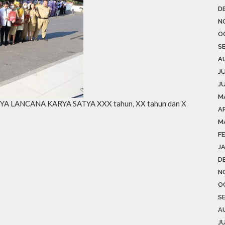
D
N
O
S
A
J
J
M
 SATYA LANCANA KARYA SATYA XXX tahun, XX tahun dan X
AP
M
F
J
D
N
O
S
A
J