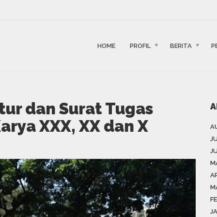
HOME
PROFIL
BERITA
P
tur dan Surat Tugas
A
arya XXX, XX dan X
A
J
J
M
AP
M
F
J