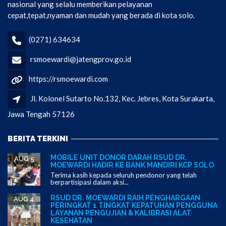
nasional yang selalu memberikan pelayanan
cepat,tepat,nyaman dan mudah yang berada di kota solo.
(0271) 634634
rsmoewardi@jatengprov.go.id
https://rsmoewardi.com
Jl. Kolonel Sutarto No.132, Kec. Jebres, Kota Surakarta,
Jawa Tengah 57126
BERITA TERKINI
MOBILE UNIT DONOR DARAH RSUD DR.
AUG 5
MOEWARDI HADIR KE BANK MANDIRI KCP SOLO
Terima kasih kepada seluruh pendonor yang telah
berpartisipasi dalam aksi...
RSUD DR. MOEWARDI RAIH PENGHARGAAN
AUG 4
PERINGKAT 1 TINGKAT KEPATUHAN PENGGUNA
LAYANAN PENGUJIAN & KALIBRASI ALAT
KESEHATAN