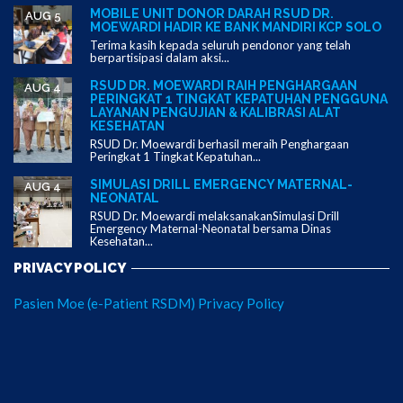
MOBILE UNIT DONOR DARAH RSUD DR.
AUG 5
MOEWARDI HADIR KE BANK MANDIRI KCP SOLO
Terima kasih kepada seluruh pendonor yang telah
berpartisipasi dalam aksi...
RSUD DR. MOEWARDI RAIH PENGHARGAAN
AUG 4
PERINGKAT 1 TINGKAT KEPATUHAN PENGGUNA
LAYANAN PENGUJIAN & KALIBRASI ALAT
KESEHATAN
RSUD Dr. Moewardi berhasil meraih Penghargaan
Peringkat 1 Tingkat Kepatuhan...
SIMULASI DRILL EMERGENCY MATERNAL-
AUG 4
NEONATAL
RSUD Dr. Moewardi melaksanakanSimulasi Drill
Emergency Maternal-Neonatal bersama Dinas
Kesehatan...
PRIVACY POLICY
Pasien Moe (e-Patient RSDM) Privacy Policy