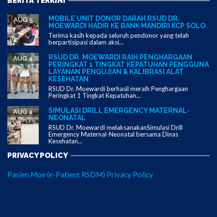
BERITA TERKINI
MOBILE UNIT DONOR DARAH RSUD DR.
AUG 5
MOEWARDI HADIR KE BANK MANDIRI KCP SOLO
Terima kasih kepada seluruh pendonor yang telah
berpartisipasi dalam aksi...
RSUD DR. MOEWARDI RAIH PENGHARGAAN
AUG 4
PERINGKAT 1 TINGKAT KEPATUHAN PENGGUNA
LAYANAN PENGUJIAN & KALIBRASI ALAT
KESEHATAN
RSUD Dr. Moewardi berhasil meraih Penghargaan
Peringkat 1 Tingkat Kepatuhan...
SIMULASI DRILL EMERGENCY MATERNAL-
AUG 4
NEONATAL
RSUD Dr. Moewardi melaksanakanSimulasi Drill
Emergency Maternal-Neonatal bersama Dinas
Kesehatan...
PRIVACY POLICY
Pasien Moe (e-Patient RSDM) Privacy Policy