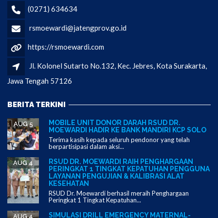
(0271) 634634
rsmoewardi@jatengprov.go.id
https://rsmoewardi.com
Jl. Kolonel Sutarto No.132, Kec. Jebres, Kota Surakarta,
Jawa Tengah 57126
BERITA TERKINI
MOBILE UNIT DONOR DARAH RSUD DR.
AUG 5
MOEWARDI HADIR KE BANK MANDIRI KCP SOLO
Terima kasih kepada seluruh pendonor yang telah
berpartisipasi dalam aksi...
RSUD DR. MOEWARDI RAIH PENGHARGAAN
AUG 4
PERINGKAT 1 TINGKAT KEPATUHAN PENGGUNA
LAYANAN PENGUJIAN & KALIBRASI ALAT
KESEHATAN
RSUD Dr. Moewardi berhasil meraih Penghargaan
Peringkat 1 Tingkat Kepatuhan...
SIMULASI DRILL EMERGENCY MATERNAL-
AUG 4