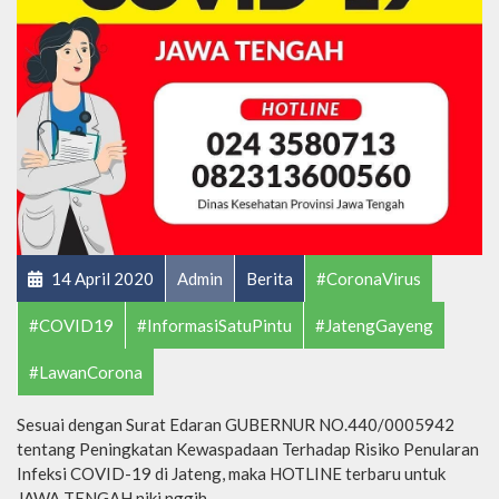
14 April 2020
Admin
Berita
#CoronaVirus
#COVID19
#InformasiSatuPintu
#JatengGayeng
#LawanCorona
Sesuai dengan Surat Edaran GUBERNUR NO.440/0005942
tentang Peningkatan Kewaspadaan Terhadap Risiko Penularan
Infeksi COVID-19 di Jateng, maka HOTLINE terbaru untuk
JAWA TENGAH niki nggih.