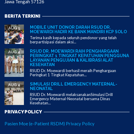
Jawa Tengah 57126
BERITA TERKINI
MOBILE UNIT DONOR DARAH RSUD DR.
AUG 5
MOEWARDI HADIR KE BANK MANDIRI KCP SOLO
Terima kasih kepada seluruh pendonor yang telah
berpartisipasi dalam aksi...
RSUD DR. MOEWARDI RAIH PENGHARGAAN
AUG 4
PERINGKAT 1 TINGKAT KEPATUHAN PENGGUNA
LAYANAN PENGUJIAN & KALIBRASI ALAT
KESEHATAN
RSUD Dr. Moewardi berhasil meraih Penghargaan
Peringkat 1 Tingkat Kepatuhan...
SIMULASI DRILL EMERGENCY MATERNAL-
AUG 4
NEONATAL
RSUD Dr. Moewardi melaksanakanSimulasi Drill
Emergency Maternal-Neonatal bersama Dinas
Kesehatan...
PRIVACY POLICY
Pasien Moe (e-Patient RSDM) Privacy Policy