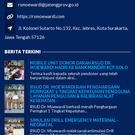
rsmoewardi@jatengprov.go.id
https://rsmoewardi.com
Jl. Kolonel Sutarto No.132, Kec. Jebres, Kota Surakarta,
Jawa Tengah 57126
BERITA TERKINI
MOBILE UNIT DONOR DARAH RSUD DR.
AUG 5
MOEWARDI HADIR KE BANK MANDIRI KCP SOLO
Terima kasih kepada seluruh pendonor yang telah
berpartisipasi dalam aksi...
RSUD DR. MOEWARDI RAIH PENGHARGAAN
AUG 4
PERINGKAT 1 TINGKAT KEPATUHAN PENGGUNA
LAYANAN PENGUJIAN & KALIBRASI ALAT
KESEHATAN
RSUD Dr. Moewardi berhasil meraih Penghargaan
Peringkat 1 Tingkat Kepatuhan...
SIMULASI DRILL EMERGENCY MATERNAL-
AUG 4
NEONATAL
RSUD Dr. Moewardi melaksanakanSimulasi Drill