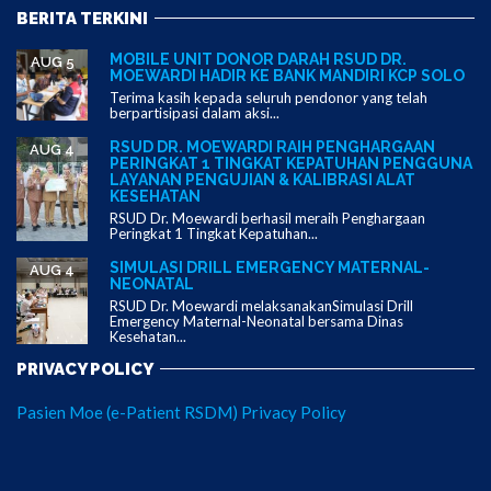
BERITA TERKINI
MOBILE UNIT DONOR DARAH RSUD DR.
AUG 5
MOEWARDI HADIR KE BANK MANDIRI KCP SOLO
Terima kasih kepada seluruh pendonor yang telah
berpartisipasi dalam aksi...
RSUD DR. MOEWARDI RAIH PENGHARGAAN
AUG 4
PERINGKAT 1 TINGKAT KEPATUHAN PENGGUNA
LAYANAN PENGUJIAN & KALIBRASI ALAT
KESEHATAN
RSUD Dr. Moewardi berhasil meraih Penghargaan
Peringkat 1 Tingkat Kepatuhan...
SIMULASI DRILL EMERGENCY MATERNAL-
AUG 4
NEONATAL
RSUD Dr. Moewardi melaksanakanSimulasi Drill
Emergency Maternal-Neonatal bersama Dinas
Kesehatan...
PRIVACY POLICY
Pasien Moe (e-Patient RSDM) Privacy Policy