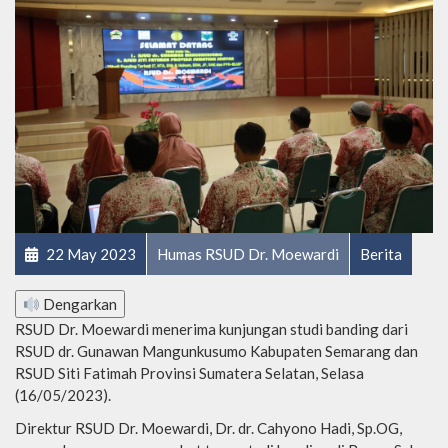
22 May 2023
Humas RSUD Dr. Moewardi
Berita
Dengarkan
RSUD Dr. Moewardi menerima kunjungan studi banding dari
RSUD dr. Gunawan Mangunkusumo Kabupaten Semarang dan
RSUD Siti Fatimah Provinsi Sumatera Selatan, Selasa
(16/05/2023).
Direktur RSUD Dr. Moewardi, Dr. dr. Cahyono Hadi, Sp.OG,