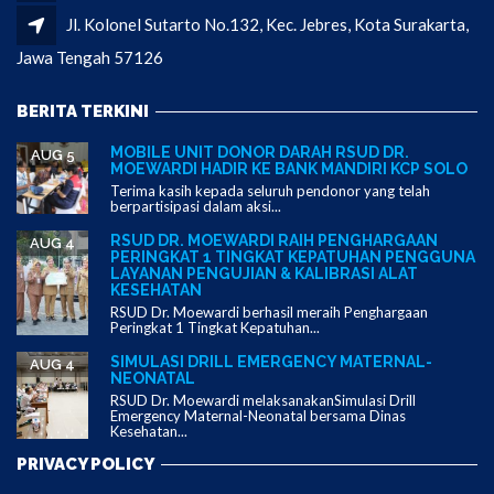
Jl. Kolonel Sutarto No.132, Kec. Jebres, Kota Surakarta,
Jawa Tengah 57126
BERITA TERKINI
MOBILE UNIT DONOR DARAH RSUD DR.
AUG 5
MOEWARDI HADIR KE BANK MANDIRI KCP SOLO
Terima kasih kepada seluruh pendonor yang telah
berpartisipasi dalam aksi...
RSUD DR. MOEWARDI RAIH PENGHARGAAN
AUG 4
PERINGKAT 1 TINGKAT KEPATUHAN PENGGUNA
LAYANAN PENGUJIAN & KALIBRASI ALAT
KESEHATAN
RSUD Dr. Moewardi berhasil meraih Penghargaan
Peringkat 1 Tingkat Kepatuhan...
SIMULASI DRILL EMERGENCY MATERNAL-
AUG 4
NEONATAL
RSUD Dr. Moewardi melaksanakanSimulasi Drill
Emergency Maternal-Neonatal bersama Dinas
Kesehatan...
PRIVACY POLICY