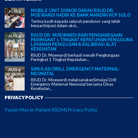
MOBILE UNIT DONOR DARAH RSUD DR.
AUG 5
MOEWARDI HADIR KE BANK MANDIRI KCP SOLO
Terima kasih kepada seluruh pendonor yang telah
berpartisipasi dalam aksi...
RSUD DR. MOEWARDI RAIH PENGHARGAAN
AUG 4
PERINGKAT 1 TINGKAT KEPATUHAN PENGGUNA
LAYANAN PENGUJIAN & KALIBRASI ALAT
KESEHATAN
RSUD Dr. Moewardi berhasil meraih Penghargaan
Peringkat 1 Tingkat Kepatuhan...
SIMULASI DRILL EMERGENCY MATERNAL-
AUG 4
NEONATAL
RSUD Dr. Moewardi melaksanakanSimulasi Drill
Emergency Maternal-Neonatal bersama Dinas
Kesehatan...
PRIVACY POLICY
Pasien Moe (e-Patient RSDM) Privacy Policy