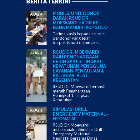
BERITA TERKINI
MOBILE UNIT DONOR
AUG 5
DARAH RSUD DR.
MOEWARDI HADIR KE
BANK MANDIRI KCP SOLO
Terima kasih kepada seluruh
pendonor yang telah
berpartisipasi dalam aksi...
RSUD DR. MOEWARDI
AUG 4
RAIH PENGHARGAAN
PERINGKAT 1 TINGKAT
KEPATUHAN PENGGUNA
LAYANAN PENGUJIAN &
KALIBRASI ALAT
KESEHATAN
RSUD Dr. Moewardi berhasil
meraih Penghargaan
Peringkat 1 Tingkat
Kepatuhan...
SIMULASI DRILL
AUG 4
EMERGENCY MATERNAL-
NEONATAL
RSUD Dr. Moewardi
melaksanakanSimulasi Drill
Emergency Maternal-
Neonatal bersama Dinas