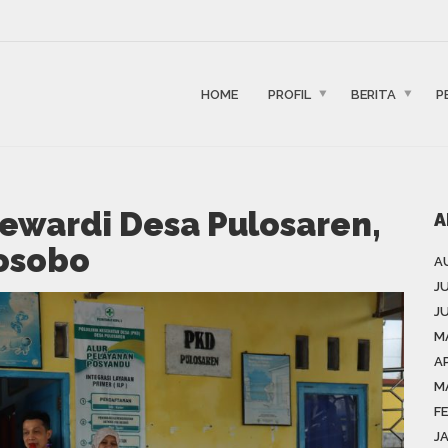
HOME
PROFIL
BERITA
P
ewardi Desa Pulosaren,
A
nosobo
A
J
J
M
AP
M
F
J