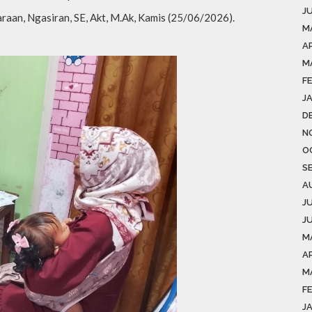
J
aan, Ngasiran, SE, Akt, M.Ak, Kamis (25/06/2026).
M
A
M
F
J
D
N
O
S
A
J
J
M
AP
M
F
J