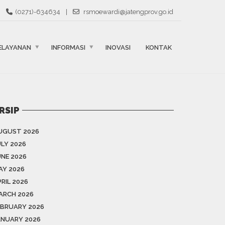
(0271)-634634
|
rsmoewardi@jatengprov.go.id
ELAYANAN
INFORMASI
INOVASI
KONTAK
RSIP
UGUST 2026
ULY 2026
UNE 2026
AY 2026
RIL 2026
ARCH 2026
EBRUARY 2026
ANUARY 2026