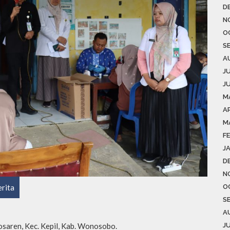
D
N
O
S
A
J
J
M
AP
M
F
J
D
N
O
rita
S
A
J
saren, Kec. Kepil, Kab. Wonosobo.