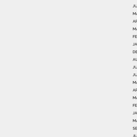
J
M
AP
M
F
J
D
A
J
J
M
AP
M
F
J
M
S
J