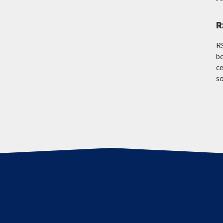
R
R
be
ce
so