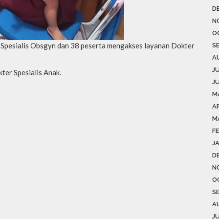
D
N
O
Spesialis Obsgyn dan 38 peserta mengakses layanan Dokter
S
A
J
ter Spesialis Anak.
J
M
AP
M
F
J
D
N
O
S
A
J