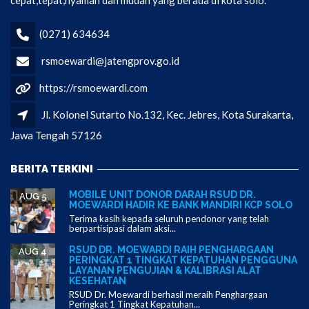
cepat,tepat,nyaman dan mudah yang berada di kota solo.
(0271) 634634
rsmoewardi@jatengprov.go.id
https://rsmoewardi.com
Jl. Kolonel Sutarto No.132, Kec. Jebres, Kota Surakarta,
Jawa Tengah 57126
BERITA TERKINI
MOBILE UNIT DONOR DARAH RSUD DR.
AUG 5
MOEWARDI HADIR KE BANK MANDIRI KCP SOLO
Terima kasih kepada seluruh pendonor yang telah
berpartisipasi dalam aksi...
RSUD DR. MOEWARDI RAIH PENGHARGAAN
AUG 4
PERINGKAT 1 TINGKAT KEPATUHAN PENGGUNA
LAYANAN PENGUJIAN & KALIBRASI ALAT
KESEHATAN
RSUD Dr. Moewardi berhasil meraih Penghargaan
Peringkat 1 Tingkat Kepatuhan...